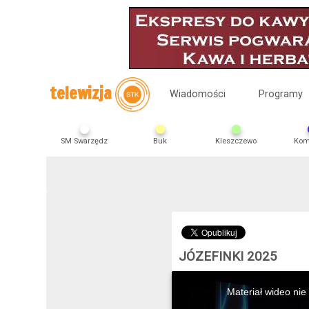
telewizja
Wiadomości
Programy
SM Swarzędz
Buk
Kleszczewo
Kom
JÓZEFINKI 2025
This
is
Materiał wideo nie
a
modal
window.