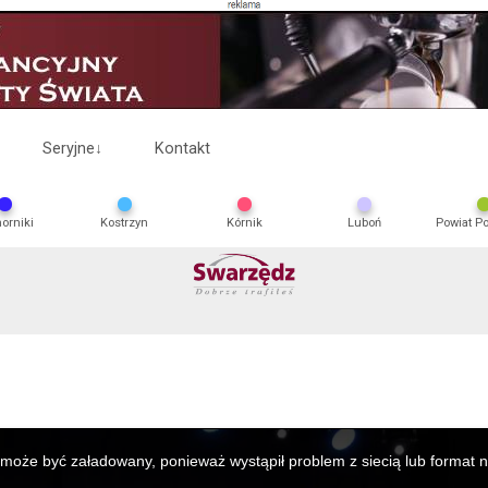
Seryjne
↓
Kontakt
orniki
Kostrzyn
Kórnik
Luboń
Powiat P
 może być załadowany, ponieważ wystąpił problem z siecią lub format n